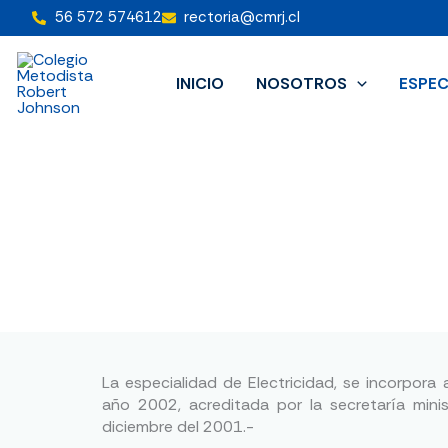
Ir
56 572 574612
rectoria@cmrj.cl
al
contenido
INICIO
NOSOTROS
ESPEC
La especialidad de Electricidad, se incorpora 
año 2002, acreditada por la secretaría mini
diciembre del 2001.-